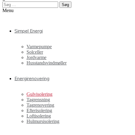
Søg
efter:
Menu
Simpel Energi
Varmepumpe
Solceller
Jordvarme
Husstandsvindmøller
Energirenovering
Gulvisolering
Tagrensning
Tagrenovering
Efterisolering
Loftisolering
Hulmursisolering