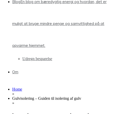
Blog
En blog om bæredygtig energi og hvordan, det er
muligt at bruge mindre penge og samvittighed på at
opvarme hjemmet.
Udregn besparelse
Om
Home
»
Gulvisolering – Guiden til isolering af gulv
»