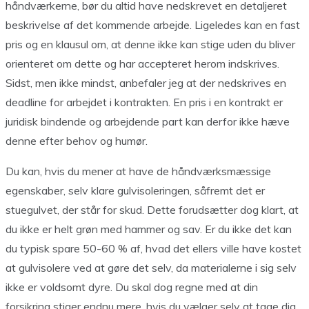
håndværkerne, bør du altid have nedskrevet en detaljeret
beskrivelse af det kommende arbejde. Ligeledes kan en fast
pris og en klausul om, at denne ikke kan stige uden du bliver
orienteret om dette og har accepteret herom indskrives.
Sidst, men ikke mindst, anbefaler jeg at der nedskrives en
deadline for arbejdet i kontrakten. En pris i en kontrakt er
juridisk bindende og arbejdende part kan derfor ikke hæve
denne efter behov og humør.
Du kan, hvis du mener at have de håndværksmæssige
egenskaber, selv klare gulvisoleringen, såfremt det er
stuegulvet, der står for skud. Dette forudsætter dog klart, at
du ikke er helt grøn med hammer og sav. Er du ikke det kan
du typisk spare 50-60 % af, hvad det ellers ville have kostet
at gulvisolere ved at gøre det selv, da materialerne i sig selv
ikke er voldsomt dyre. Du skal dog regne med at din
forsikring stiger endnu mere, hvis du vælger selv at tage dig