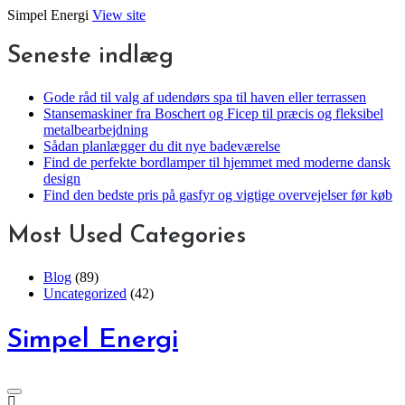
Skip
Simpel Energi
View site
to
content
Seneste indlæg
Gode råd til valg af udendørs spa til haven eller terrassen
Stansemaskiner fra Boschert og Ficep til præcis og fleksibel
metalbearbejdning
Sådan planlægger du dit nye badeværelse
Find de perfekte bordlamper til hjemmet med moderne dansk
design
Find den bedste pris på gasfyr og vigtige overvejelser før køb
Most Used Categories
Blog
(89)
Uncategorized
(42)
Simpel Energi