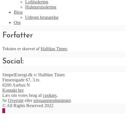
Loftisolering
Hulmursisolering
Blog
Udregn besparelse
Om
Forfatter
Teksten er skrevet af
Halfdan Timm
.
Social:
SimpelEnergi.dk v/ Halfdan Timm
Finsensgade 67, 3.tv.
8200 Aarhus N
Kontakt her
Læs om vores brug af
cookies
.
Se
Oversigt
eller
prissammenligninger
.
© All Rights Reserved 2022