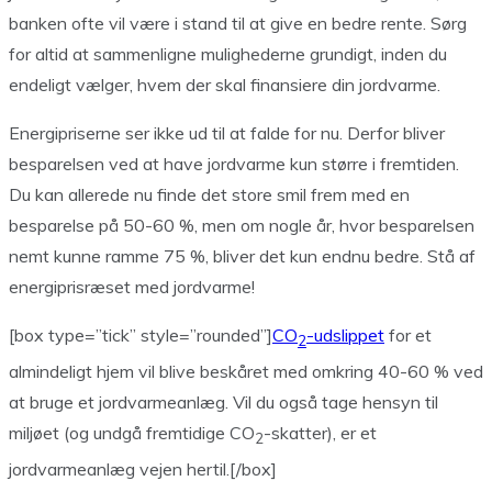
banken ofte vil være i stand til at give en bedre rente. Sørg
for altid at sammenligne mulighederne grundigt, inden du
endeligt vælger, hvem der skal finansiere din jordvarme.
Energipriserne ser ikke ud til at falde for nu. Derfor bliver
besparelsen ved at have jordvarme kun større i fremtiden.
Du kan allerede nu finde det store smil frem med en
besparelse på 50-60 %, men om nogle år, hvor besparelsen
nemt kunne ramme 75 %, bliver det kun endnu bedre. Stå af
energiprisræset med jordvarme!
[box type=”tick” style=”rounded”]
CO
-udslippet
for et
2
almindeligt hjem vil blive beskåret med omkring 40-60 % ved
at bruge et jordvarmeanlæg. Vil du også tage hensyn til
miljøet (og undgå fremtidige CO
-skatter), er et
2
jordvarmeanlæg vejen hertil.[/box]