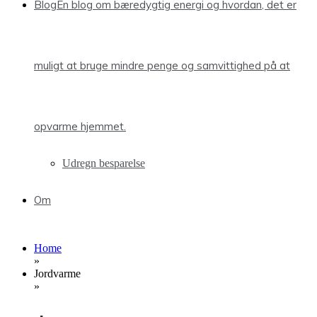
Blog
En blog om bæredygtig energi og hvordan, det er
muligt at bruge mindre penge og samvittighed på at
opvarme hjemmet.
Udregn besparelse
Om
Home
»
Jordvarme
»