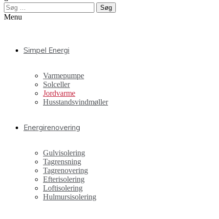
Søg
efter:
Menu
Simpel Energi
Varmepumpe
Solceller
Jordvarme
Husstandsvindmøller
Energirenovering
Gulvisolering
Tagrensning
Tagrenovering
Efterisolering
Loftisolering
Hulmursisolering