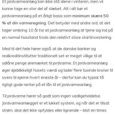
Et jordvarmeanlæg kan ikke stå alene i vinteren, men vil
kunne tage en stor del af slæbet. Alt i alt bør et
jordvarmeanlæg på et årligt basis som
minimum skære 50
% af din varmeregning
. Det betyder med andre ord, at det
tager omkring 10 år for et jordvarmeanlæg at tjene sig ind på
en normal husstand trods den relativt store startinvestering.
Med til det hele hører også, at de danske banker og
realkreditinstitutter traditionelt set er meget villige til at
udlåne penge øremærket til jordvarme. Et jordvarmeanlæg
øger øjeblikkeligt husets værdi og lader flere tusinde kroner til
overs til ejerne hvert eneste år – derfor kan du typisk få
rigtigt gode renter på et lån til et jordvarmeanlæg.
Til jordvarme hører så godt som ingen vedligeholdelse.
Jordvarmeanlægget er et lukket system, og når det er tilsat
strøm, skal det ikke opfyldes eller lignende – blot en times