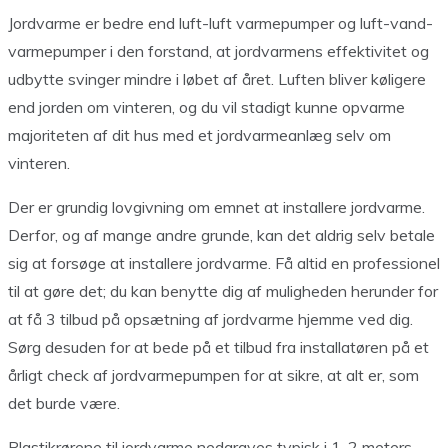
Jordvarme er bedre end luft-luft varmepumper og luft-vand-
varmepumper i den forstand, at jordvarmens effektivitet og
udbytte svinger mindre i løbet af året. Luften bliver køligere
end jorden om vinteren, og du vil stadigt kunne opvarme
majoriteten af dit hus med et jordvarmeanlæg selv om
vinteren.
Der er grundig lovgivning om emnet at installere jordvarme.
Derfor, og af mange andre grunde, kan det aldrig selv betale
sig at forsøge at installere jordvarme. Få altid en professionel
til at gøre det; du kan benytte dig af muligheden herunder for
at få 3 tilbud på opsætning af jordvarme hjemme ved dig.
Sørg desuden for at bede på et tilbud fra installatøren på et
årligt check af jordvarmepumpen for at sikre, at alt er, som
det burde være.
Plastikrørene til jordvarme nedgraves typisk i 1-2 meters