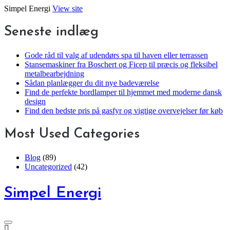
Skip
Simpel Energi
View site
to
content
Seneste indlæg
Gode råd til valg af udendørs spa til haven eller terrassen
Stansemaskiner fra Boschert og Ficep til præcis og fleksibel
metalbearbejdning
Sådan planlægger du dit nye badeværelse
Find de perfekte bordlamper til hjemmet med moderne dansk
design
Find den bedste pris på gasfyr og vigtige overvejelser før køb
Most Used Categories
Blog
(89)
Uncategorized
(42)
Simpel Energi