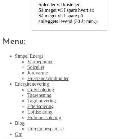
Solceller vil koste jer:
Så meget vil I spare hvert år:
Så meget vil I spare på
anlæggets levetid (30 år min.):
Menu:
Simpel Energi
Varmepumpe
Solceller
Jordvarme
Husstandsvindmøller
Energirenovering
Gulvisolering
Tagrensning
Tagrenovering
Efterisolering
Loftisolering
Hulmursisolering
Blog
Udregn besparelse
Om