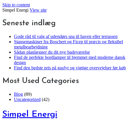
Skip to content
Simpel Energi
View site
Seneste indlæg
Gode råd til valg af udendørs spa til haven eller terrassen
Stansemaskiner fra Boschert og Ficep til præcis og fleksibel
metalbearbejdning
Sådan planlægger du dit nye badeværelse
Find de perfekte bordlamper til hjemmet med moderne dansk
design
Find den bedste pris på gasfyr og vigtige overvejelser før køb
Most Used Categories
Blog
(89)
Uncategorized
(42)
Simpel Energi