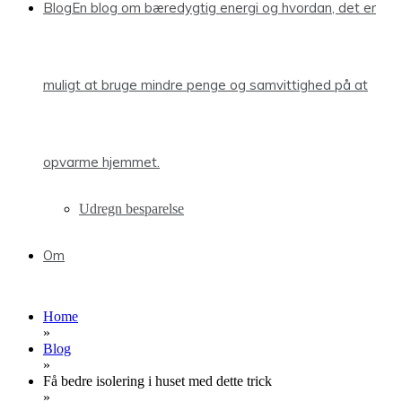
Blog
En blog om bæredygtig energi og hvordan, det er
muligt at bruge mindre penge og samvittighed på at
opvarme hjemmet.
Udregn besparelse
Om
Home
»
Blog
»
Få bedre isolering i huset med dette trick
»