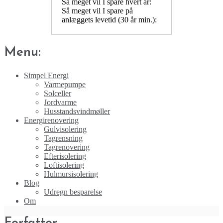
Så meget vil I spare hvert år:
Så meget vil I spare på
anlæggets levetid (30 år min.):
Menu:
Simpel Energi
Varmepumpe
Solceller
Jordvarme
Husstandsvindmøller
Energirenovering
Gulvisolering
Tagrensning
Tagrenovering
Efterisolering
Loftisolering
Hulmursisolering
Blog
Udregn besparelse
Om