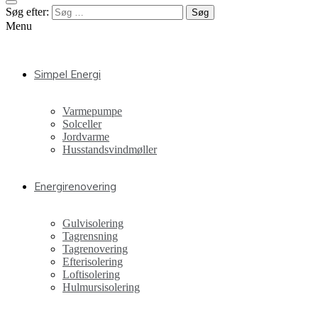
Søg efter:
Menu
Simpel Energi
Varmepumpe
Solceller
Jordvarme
Husstandsvindmøller
Energirenovering
Gulvisolering
Tagrensning
Tagrenovering
Efterisolering
Loftisolering
Hulmursisolering