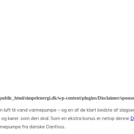
ublic_html/simpelenergi.dk/wp-content/plugins/Disclaimer/spons
luft til vand varmepumpe – og en af de klart bedste af slagse
t og kører, som den skal. Som en ekstra bonus er netop denne
D
armepumpe fra danske Danfoss.