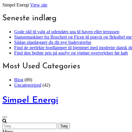
Skip
Simpel Energi
View site
to
content
Seneste indlæg
Gode råd til valg af udendørs spa til haven eller terrassen
Stansemaskiner fra Boschert og Ficep til præcis og fleksibel m
Sådan planlægger du dit nye badeværelse
Find de perfekte bordlamper til hjemmet med moderne dansk d
Find den bedste pris på gasfyr og vigtige overvejelser før køb
Most Used Categories
Blog
(89)
Uncategorized
(42)
Simpel Energi
Søg
efter:
Menu