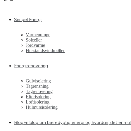
Simpel Energi
Varmepumpe
Solceller
Jordvarme
Husstandsvindmøller
Energirenovering
Gulvisolering
Tagrensning
Tagrenovering
Efterisolering
Loftisolering
Hulmursisolering
Blog
En blog om bæredygtig energi og hvordan, det er mu