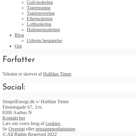
Gulvisolering
Tagrensning
Tagrenovering
Efterisolering
Loftisolering
Hulmursisolering
Blog
Udregn besparelse
Om
Forfatter
Teksten er skrevet af
Halfdan Timm
.
Social:
SimpelEnergi.dk v/ Halfdan Timm
Finsensgade 67, 3.tv.
8200 Aarhus N
Kontakt her
Læs om vores brug af
cookies
.
Se
Oversigt
eller
prissammenligninger
.
© All Rights Reserved 2022