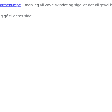
nd varmepumpe
– men jeg vil vove skindet og sige, at det alligevel 
gå til deres side: