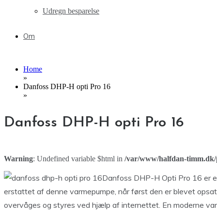
Udregn besparelse
Om
Home
»
Danfoss DHP-H opti Pro 16
»
Danfoss DHP-H opti Pro 16
Warning
: Undefined variable $html in
/var/www/halfdan-timm.dk/p
Danfoss DHP-H Opti Pro 16 er en 
erstattet af denne varmepumpe, når først den er blevet opsa
overvåges og styres ved hjælp af internettet. En moderne v