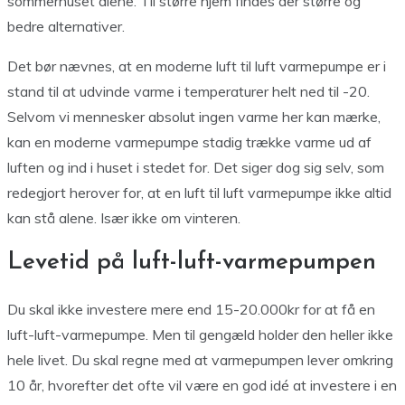
sommerhuset alene. Til større hjem findes der større og
bedre alternativer.
Det bør nævnes, at en moderne luft til luft varmepumpe er i
stand til at udvinde varme i temperaturer helt ned til -20.
Selvom vi mennesker absolut ingen varme her kan mærke,
kan en moderne varmepumpe stadig trække varme ud af
luften og ind i huset i stedet for. Det siger dog sig selv, som
redegjort herover for, at en luft til luft varmepumpe ikke altid
kan stå alene. Især ikke om vinteren.
Levetid på luft-luft-varmepumpen
Du skal ikke investere mere end 15-20.000kr for at få en
luft-luft-varmepumpe. Men til gengæld holder den heller ikke
hele livet. Du skal regne med at varmepumpen lever omkring
10 år, hvorefter det ofte vil være en god idé at investere i en