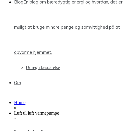
Blog
En blog om bæredygtig energi og hvordan, det er
muligt at bruge mindre penge og samvittighed på at
opvarme hjemmet.
Udregn besparelse
Om
Home
»
Luft til luft varmepumpe
»