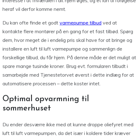
interesse i at friværdien i dit hjem øges, og et lån til forøgelse
heraf vil derfor komme nemt.
Du kan ofte finde et godt
varmepumpe tilbud
ved at
kontakte flere montører på en gang for et fast tilbød. Spørg
dem, hvor meget de i endelig pris skal have for at bringe og
installere en luft til luft varmepumpe og sammenlign de
forskellige tilbud, du får hjem. På denne måde er det muligt at
spare mange tusinde kroner. Brug evt. formularen tilbudt i
samarbejde med Tjenestetorvet øverst i dette indlæg for at
automatisere processen – dette koster intet.
Optimal opvarmning til
sommerhuset
Du ender desværre ikke med at kunne droppe oliefyret med
luft til luft varmepumpen, da det især i koldere tider kræver