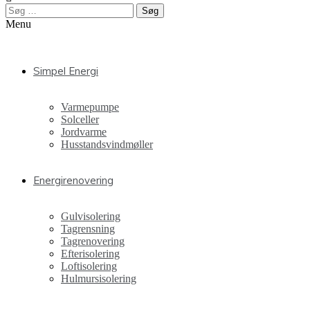
Søg
efter:
Menu
Simpel Energi
Varmepumpe
Solceller
Jordvarme
Husstandsvindmøller
Energirenovering
Gulvisolering
Tagrensning
Tagrenovering
Efterisolering
Loftisolering
Hulmursisolering