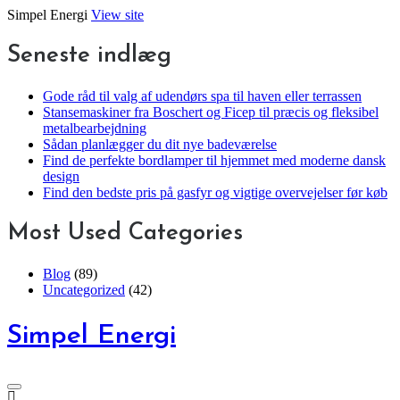
Skip
Simpel Energi
View site
to
content
Seneste indlæg
Gode råd til valg af udendørs spa til haven eller terrassen
Stansemaskiner fra Boschert og Ficep til præcis og fleksibel
metalbearbejdning
Sådan planlægger du dit nye badeværelse
Find de perfekte bordlamper til hjemmet med moderne dansk
design
Find den bedste pris på gasfyr og vigtige overvejelser før køb
Most Used Categories
Blog
(89)
Uncategorized
(42)
Simpel Energi