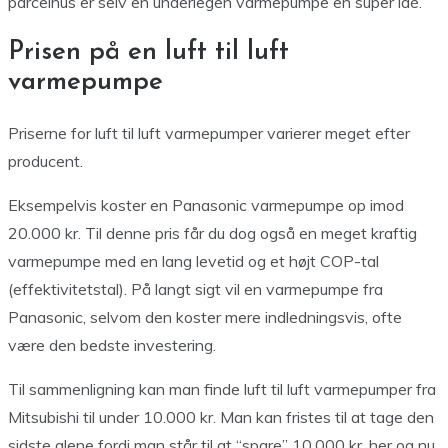
parcelhus er selv en underlegen varmepumpe en super idé.
Prisen på en luft til luft
varmepumpe
Priserne for luft til luft varmepumper varierer meget efter
producent.
Eksempelvis koster en Panasonic varmepumpe op imod
20.000 kr. Til denne pris får du dog også en meget kraftig
varmepumpe med en lang levetid og et højt COP-tal
(effektivitetstal). På langt sigt vil en varmepumpe fra
Panasonic, selvom den koster mere indledningsvis, ofte
være den bedste investering.
Til sammenligning kan man finde luft til luft varmepumper fra
Mitsubishi til under 10.000 kr. Man kan fristes til at tage den
sidste alene fordi man står til at “spare” 10.000 kr. her og nu,