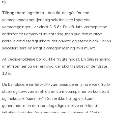
ny.
Tilbagebetalingstiden
– den tid, der går, før end
varmepumpen har tjent sig selv ind igen i sparede
varmeregninger –
er cirka 3-5 år
. En luft-luft-varmepumpe
er derfor en udmærket investering, men qua den relativt
korte levetid stadigt ikke til det private og større hjem. Her vil
solceller være en langt overlegen løsning hvis muligt.
Af vedligeholdelse bør du ikke frygte noget. En årlig rensning
af et filter her og der er hvad, der skal til i løbet af de første
10 år.
Du bør placere din luft-luft-varmepumpe en smule væk fra fx
stuen og soveværelset, da en varmepumpe har en konstant
og mekanisk ”summen”. Den er ikke høj og voldsomt
generende, men den kan dog alligevel blive en kilde til
irritation, hvis den forekommer overalt i hjemmet. Ved at