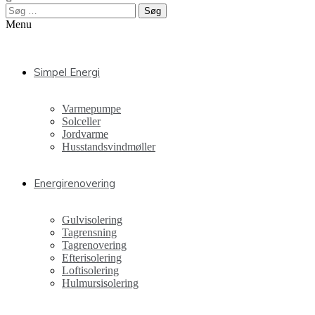
Søg
efter:
Menu
Simpel Energi
Varmepumpe
Solceller
Jordvarme
Husstandsvindmøller
Energirenovering
Gulvisolering
Tagrensning
Tagrenovering
Efterisolering
Loftisolering
Hulmursisolering