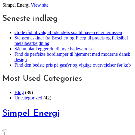
Skip
Simpel Energi
View site
to
content
Seneste indlæg
Gode råd til valg af udendørs spa til haven eller terrassen
Stansemaskiner fra Boschert og Ficep til præcis og fleksibel
metalbearbejdning
Sådan planlægger du dit nye badeværelse
Find de perfekte bordlamper til hjemmet med moderne dansk
design
Find den bedste pris på gasfyr og vigtige overvejelser før køb
Most Used Categories
Blog
(89)
Uncategorized
(42)
Simpel Energi