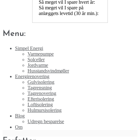
Så meget vil I spare hvert år:
Så meget vil I spare på
anlæggets levetid (30 år min.):
Menu:
Simpel Energi
Varmepumpe
Solceller
Jordvarme
Husstandsvindmøller
Energirenovering
Gulvisolering
Tagrensning
Tagrenovering
Efterisolering
Loftisolering
Hulmursisolering
Blog
Udregn besparelse
Om