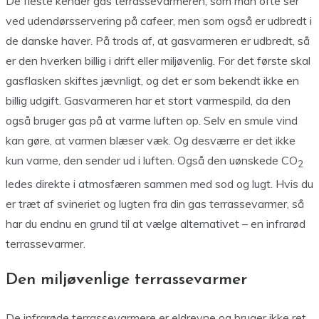
De fleste kender gas terrassevarmeren, som man ofte ser
ved udendørsservering på cafeer, men som også er udbredt i
de danske haver. På trods af, at gasvarmeren er udbredt, så
er den hverken billig i drift eller miljøvenlig. For det første skal
gasflasken skiftes jævnligt, og det er som bekendt ikke en
billig udgift. Gasvarmeren har et stort varmespild, da den
også bruger gas på at varme luften op. Selv en smule vind
kan gøre, at varmen blæser væk. Og desværre er det ikke
kun varme, den sender ud i luften. Også den uønskede CO
2
ledes direkte i atmosfæren sammen med sod og lugt. Hvis du
er træt af svineriet og lugten fra din gas terrassevarmer, så
har du endnu en grund til at vælge alternativet – en infrarød
terrassevarmer.
Den miljøvenlige terrassevarmer
De infrarøde terrassevarmere er eldrevne og bruger ikke ret