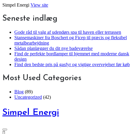
Skip
Simpel Energi
View site
to
content
Seneste indlæg
Gode råd til valg af udendørs spa til haven eller terrassen
Stansemaskiner fra Boschert og Ficep til præcis og fleksibel
metalbearbejdning
Sådan planlægger du dit nye badeværelse
Find de perfekte bordlamper til hjemmet med moderne dansk
design
Find den bedste pris på gasfyr og vigtige overvejelser før køb
Most Used Categories
Blog
(89)
Uncategorized
(42)
Simpel Energi