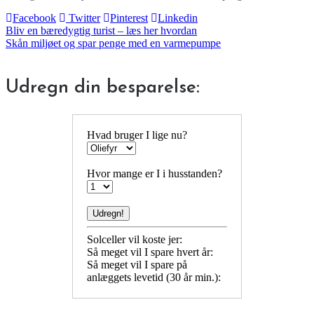
Facebook
Twitter
Pinterest
Linkedin
Indlægsnavigation
Bliv en bæredygtig turist – læs her hvordan
Skån miljøet og spar penge med en varmepumpe
Udregn din besparelse:
Hvad bruger I lige nu?
Hvor mange er I i husstanden?
Solceller vil koste jer:
Så meget vil I spare hvert år:
Så meget vil I spare på
anlæggets levetid (30 år min.):