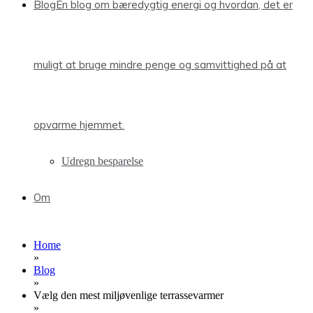
Blog
En blog om bæredygtig energi og hvordan, det er
muligt at bruge mindre penge og samvittighed på at
opvarme hjemmet.
Udregn besparelse
Om
Home
»
Blog
»
Vælg den mest miljøvenlige terrassevarmer
»