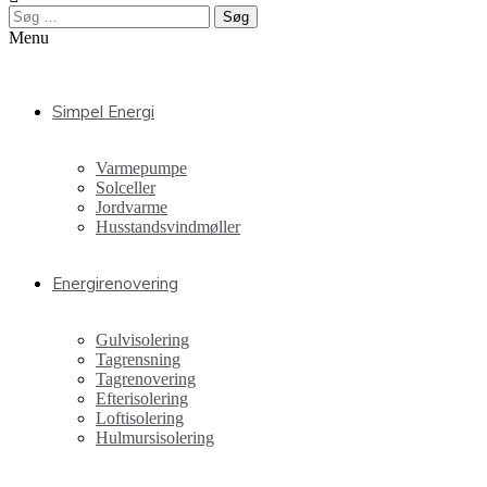
Søg
efter:
Menu
Simpel Energi
Varmepumpe
Solceller
Jordvarme
Husstandsvindmøller
Energirenovering
Gulvisolering
Tagrensning
Tagrenovering
Efterisolering
Loftisolering
Hulmursisolering