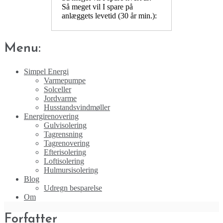
Så meget vil I spare på
anlæggets levetid (30 år min.):
Menu:
Simpel Energi
Varmepumpe
Solceller
Jordvarme
Husstandsvindmøller
Energirenovering
Gulvisolering
Tagrensning
Tagrenovering
Efterisolering
Loftisolering
Hulmursisolering
Blog
Udregn besparelse
Om
Forfatter