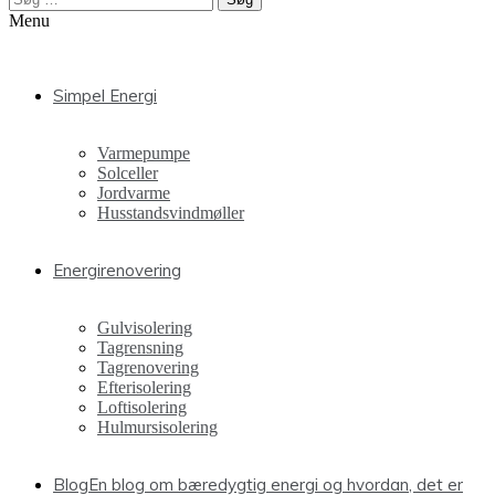
efter:
Menu
Simpel Energi
Varmepumpe
Solceller
Jordvarme
Husstandsvindmøller
Energirenovering
Gulvisolering
Tagrensning
Tagrenovering
Efterisolering
Loftisolering
Hulmursisolering
Blog
En blog om bæredygtig energi og hvordan, det er