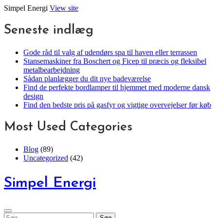
Skip
Simpel Energi
View site
to
content
Seneste indlæg
Gode råd til valg af udendørs spa til haven eller terrassen
Stansemaskiner fra Boschert og Ficep til præcis og fleksibel
metalbearbejdning
Sådan planlægger du dit nye badeværelse
Find de perfekte bordlamper til hjemmet med moderne dansk
design
Find den bedste pris på gasfyr og vigtige overvejelser før køb
Most Used Categories
Blog
(89)
Uncategorized
(42)
Simpel Energi
Søg